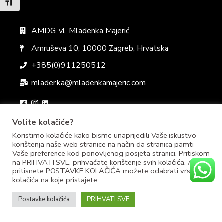
Uključi / isključi veličinu fonta
AMDG, vl. Mladenka Majerić
Amruševa 10, 10000 Zagreb, Hrvatska
+385(0)911250512
mladenka@mladenkamajeric.com
Volite kolačiće?
Koristimo kolačiće kako bismo unaprijedili Vaše iskustvo
korištenja naše web stranice na način da stranica pamti
Vaše preference kod ponovljenog posjeta stranici. Pritiskom
Politika privatnosti
Uvjeti i odredbe
Pravila kolačića
na PRIHVATI SVE, prihvaćate korištenje svih kolačića. Ako
pritisnete POSTAVKE KOLAČIĆA možete odabrati vrstu
kolačića na koje pristajete.
Postavke kolačića
PRIHVATI SVE